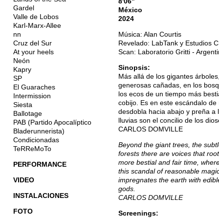
8'06"
Gardel
México
Valle de Lobos
2024
Karl-Marx-Allee
nn
Música: Alan Courtis
Cruz del Sur
Revelado: LabTank y Estudios 
At your heels
Scan: Laboratorio Gritti - Argent
Neón
Sinopsis:
Kapry
Más allá de los gigantes árboles
SP
generosas cañadas, en los bosqu
El Guaraches
los ecos de un tiempo más besti
Intermission
cobijo. Es en este escándalo de
Siesta
desdobla hacia abajo y preña a l
Ballotage
lluvias son el concilio de los dios
PAB (Partido Apocalíptico
CARLOS DOMVILLE
Bladerunnerista)
Condicionadas
Beyond the giant trees, the subt
TeRReMoTo
forests there are voices that ro
more bestial and fair time, where 
PERFORMANCE
this scandal of reasonable magi
VIDEO
impregnates the earth with edibl
gods.
INSTALACIONES
CARLOS DOMVILLE
FOTO
Screenings: