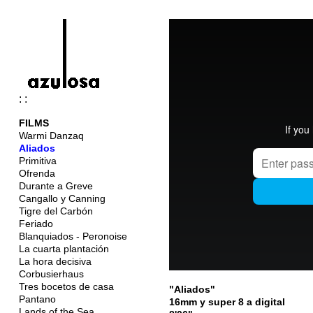
: :
FILMS
Warmi Danzaq
Aliados
Primitiva
Ofrenda
Durante a Greve
Cangallo y Canning
Tigre del Carbón
Feriado
Blanquiados - Peronoise
La cuarta plantación
La hora decisiva
Corbusierhaus
Tres bocetos de casa
"Aliados"
Pantano
16mm y super 8 a digital
Lands of the Sea