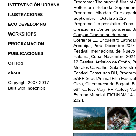
Programa: The super 8 films of
INTERVENCIÓN URBANA
Rotterdam, Holanda. Septiembr
Programa “Miradas: Cine experi
ILUSTRACIONES
Septiembre - Octubre 2025
Programa “La possibilitat d’una f
ECO DEVELOPING
Creaciones Contemporáneas
, B
WORKSHOPS
Canyon Cinema on demand
Corriente 11
, Encuentro Latinoa
PROGRAMACION
Arequipa, Perú, Diciembre 2024
Festival Internacional del Nuev
PUBLICACIONES
Habana, Cuba, Noviembre 2024
12 Festival Artístico de Otoño,
OTROS
Morales Carvalho, Sala Silvest
about
Festival Festcurtas BH
, Program
SAFF Seoul Animal Film Festival
Copyright 2007-2017
Cicla
, Cinemateca de Bogotá, B
Built with Indexhibit
58° Karlovy Vary IFF
Karlovy Var
Estreno Mundial.
FICUNAM 14
-
2024.