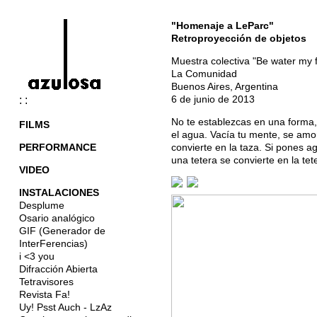
"Homenaje a LeParc"
Retroproyección de objetos
Muestra colectiva "Be water my f
La Comunidad
Buenos Aires, Argentina
6 de junio de 2013
: :
No te establezcas en una forma, 
FILMS
el agua. Vacía tu mente, se amo
PERFORMANCE
convierte en la taza. Si pones ag
una tetera se convierte en la te
VIDEO
INSTALACIONES
Desplume
Osario analógico
GIF (Generador de
InterFerencias)
i <3 you
Difracción Abierta
Tetravisores
Revista Fa!
Uy! Psst Auch - LzAz