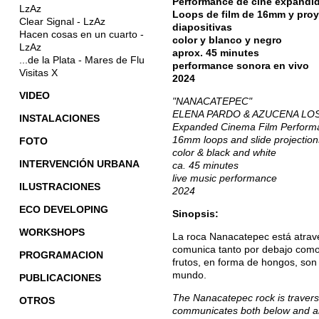
Performance de cine expandi
LzAz
Loops de film de 16mm y proy
Clear Signal - LzAz
diapositivas
Hacen cosas en un cuarto -
color y blanco y negro
LzAz
aprox. 45 minutes
...de la Plata - Mares de Flu
performance sonora en vivo
Visitas X
2024
VIDEO
"NANACATEPEC"
ELENA PARDO & AZUCENA LO
INSTALACIONES
Expanded Cinema Film Perform
16mm loops and slide projection
FOTO
color & black and white
INTERVENCIÓN URBANA
ca. 45 minutes
live music performance
ILUSTRACIONES
2024
ECO DEVELOPING
Sinopsis:
WORKSHOPS
La roca Nanacatepec está atrave
comunica tanto por debajo como 
PROGRAMACION
frutos, en forma de hongos, son
mundo.
PUBLICACIONES
The Nanacatepec rock is traverse
OTROS
communicates both below and abov