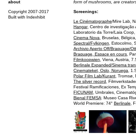
about
form of mushrooms, are creators 
Copyright 2007-2017
Screenings:
Built with Indexhibit
Le Cinématographe
/Mire Lab, N
Hangar
, Centro de investigação 
Laboratorio da Torre/Laia Coop,
Cinema Nova
, Bruselas, Bélgic
Spectral/Fylkingen
, Estocolmo, 
Archivio Aperto Off/Braquage/Ot
Braquage, Espace en cours
, Pa
Filmkoopwien
, Viena, Austria, 
Berlinale Expanded/Sinema tran
Cinemateket, Oslo, Noruega
, 1
Polar Film Lab/Kurant
, Tromsø,
The silver record
, Filmverkstade
Festival Ramificaciones, Ex Tem
FICUNAM
, Umbrales, Cinemató
Bienal FEMSA
: Museo Casa Rive
World Premiere: 74°
Berlinale
, 