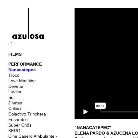
: :
FILMS
PERFORMANCE
Nanacatepec
Troco
Love Machine
Develar
Luvina
Sur
Jinetes
Colibrí
Colectivo Trinchera
Ensamble
Super Ch8s
"NANACATEPEC"
KKRO
ELENA PARDO & AZUCENA L
Cine Casero Ambulante -