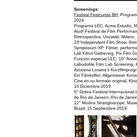
Screenings:
Festival Festcurtas BH
, Program
2024.
Programa LEC, Acme Estudio, M
Alud! Festival de Film Performa
Retrospectiva, Unzalab, Milano, I
23°Independent Film Show, Retro
Symposium XP: Filmer, perform
Lab Films Gathering, Pix Film G
Función especial LEC, 10° Aniv
Labodoble Film Lab Screening, 
Azucena Losana's Kurzfilmprogr
Ein Filmkoffer, Allgemeiner Kon
Cine en su formato original, Kin
15.Diciembre.2019.
5° Dobra Festival Internaciona
de Río de Janeiro, Río de Janeir
12° Mostra Strangloscope, Muse
Brasil, 15.Septiembre.2019.